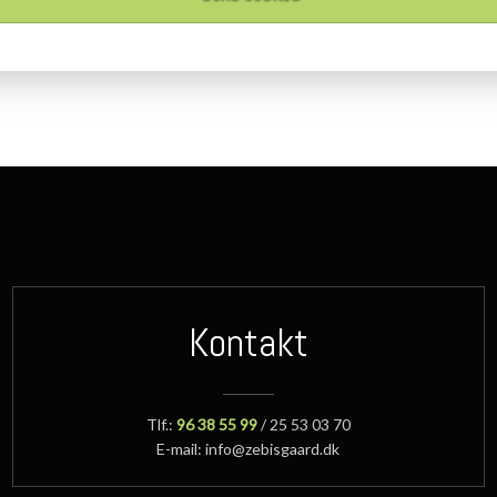
Kontakt
Tlf.:
96 38 55 99
/ 25 53 03 70
E-mail: info@zebisgaard.dk​