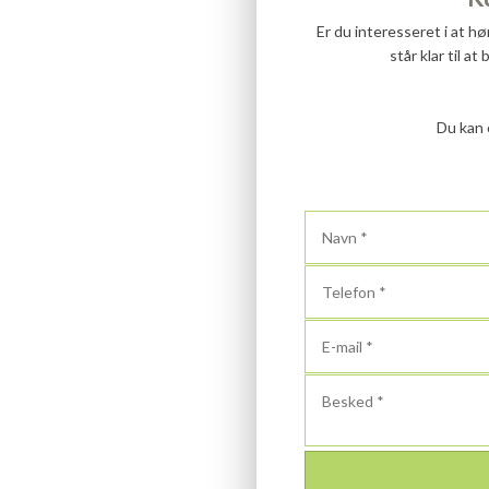
Er du interesseret i at h
står klar til a
Du kan 