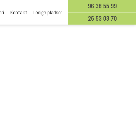
​​​96 38 55 99
eri
Kontakt
Ledige pladser
25 53 03 70