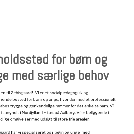
oldssted for børn og
ge med særlige behov
n til Zebisgaard! Vi er et socialpædagogisk og
ignende bosted for børn og unge, hvor der med et professionelt
kabes trygge og genkendelige rammer for det enkelte barn. Vi
l i Langholt i Nordjylland – tæt på Aalborg. Vi er beliggende i
ndlige omgivelser med udsigt til store frie arealer.
gaard har vi specialiseret os i børn og unge med