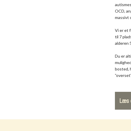
autismes
OCD, ang
massivt 
Vi er et
til 7 pla
alderen 5
Du er alt
mulighe
bosted, h
”overset
Læs 