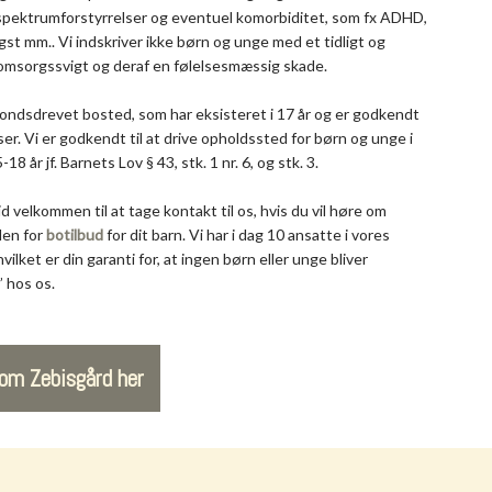
pektrumforstyrrelser og eventuel komorbiditet, som fx ADHD,
st mm.. Vi indskriver ikke børn og unge med et tidligt og
omsorgssvigt og deraf en følelsesmæssig skade.
 fondsdrevet bosted, som har eksisteret i 17 år og er godkendt
dser. Vi er godkendt til at drive opholdssted for børn og unge i
-18 år jf. Barnets Lov § 43, stk. 1 nr. 6, og stk. 3.
id velkommen til at tage kontakt til os, hvis du vil høre om
den for
botilbud
for dit barn. Vi har i dag 10 ansatte i vores
vilket er din garanti for, at ingen børn eller unge bliver
” hos os.
om Zebisgård her​