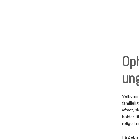
Oph
un
Velkomme
familiel
afsæt, s
holder ti
rolige la
På Zebis