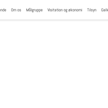
ende
Om os
Målgruppe
Visitation og økonomi
Tilsyn
Gall