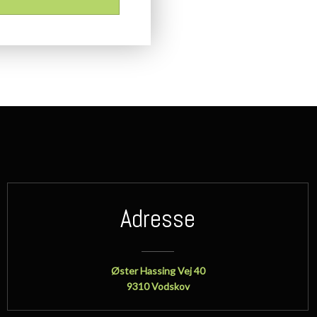
Adresse
​Øster Hassing Vej 40
​9310 Vodskov