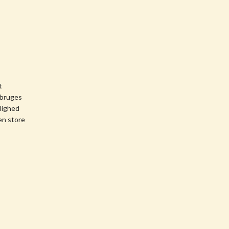
t
 bruges
ulighed
en store