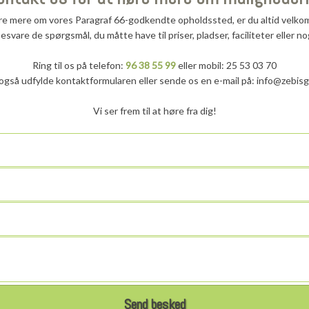
øre mere om vores Paragraf 66-godkendte opholdssted, er du altid velkom
t besvare de spørgsmål, du måtte have til priser, pladser, faciliteter eller n
Ring til os på telefon:
96 38 55 99
eller mobil: 25 53 03 70
også udfylde kontaktformularen eller sende os en e-mail på: info@zebis
Vi ser frem til at høre fra dig!