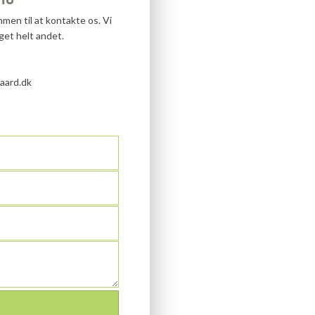
men til at kontakte os. Vi
oget helt andet.
gaard.dk